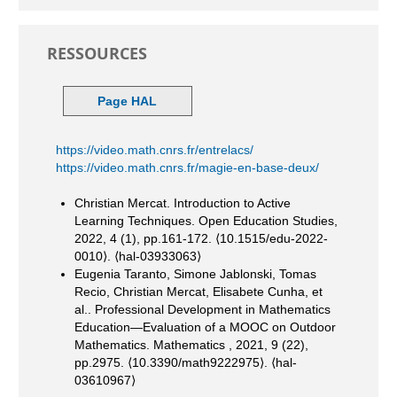
RESSOURCES
Page HAL
https://video.math.cnrs.fr/entrelacs/
https://video.math.cnrs.fr/magie-en-base-deux/
Christian Mercat. Introduction to Active
Learning Techniques. Open Education Studies,
2022, 4 (1), pp.161-172. ⟨10.1515/edu-2022-
0010⟩. ⟨hal-03933063⟩
Eugenia Taranto, Simone Jablonski, Tomas
Recio, Christian Mercat, Elisabete Cunha, et
al.. Professional Development in Mathematics
Education—Evaluation of a MOOC on Outdoor
Mathematics. Mathematics , 2021, 9 (22),
pp.2975. ⟨10.3390/math9222975⟩. ⟨hal-
03610967⟩