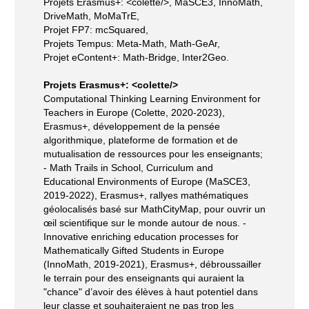
Projets Erasmus+: <colette/>, MaSCE3, InnoMath,
DriveMath, MoMaTrE,
Projet FP7: mcSquared,
Projets Tempus: Meta-Math, Math-GeAr,
Projet eContent+: Math-Bridge, Inter2Geo.
Projets Erasmus+: <colette/>
Computational Thinking Learning Environment for
Teachers in Europe (Colette, 2020-2023),
Erasmus+, développement de la pensée
algorithmique, plateforme de formation et de
mutualisation de ressources pour les enseignants;
- Math Trails in School, Curriculum and
Educational Environments of Europe (MaSCE3,
2019-2022), Erasmus+, rallyes mathématiques
géolocalisés basé sur MathCityMap, pour ouvrir un
œil scientifique sur le monde autour de nous. -
Innovative enriching education processes for
Mathematically Gifted Students in Europe
(InnoMath, 2019-2021), Erasmus+, débroussailler
le terrain pour des enseignants qui auraient la
"chance" d’avoir des élèves à haut potentiel dans
leur classe et souhaiteraient ne pas trop les