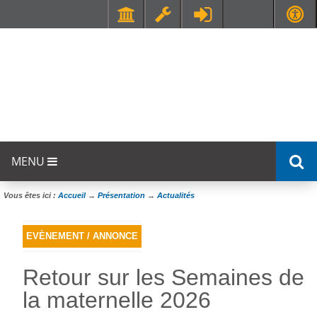
Faculté de Médecine et de Maïeutique Lyon Sud - Charles Mérieux
UFR STAPS (Sciences et Techniques des Activités Physiques et Sportives)
MENU
Vous êtes ici :
Accueil
→
Présentation
→
Actualités
EVÈNEMENT / ANNONCE
Retour sur les Semaines de
la maternelle 2026