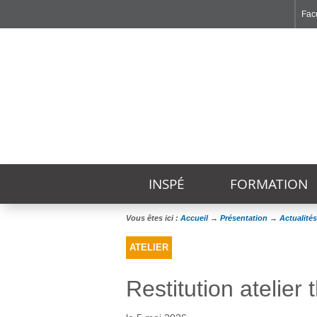
Facu
Faculté de Médecine et de Maïeutique Lyon Sud - Charles Mérieux
Institut des Sciences et Techniques de Réadaptation
Institut des Sciences Pharmaceutiques et Biologiques
INSPÉ
FORMATION
Vous êtes ici :
Accueil
→
Présentation
→
Actualités
ATELIER
Restitution atelier