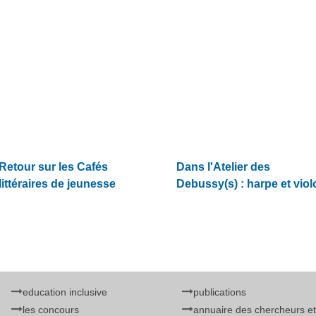
Retour sur les Cafés
Dans l'Atelier des
littéraires de jeunesse
Debussy(s) : harpe et viol
education inclusive
publications
les concours
annuaire des chercheurs et