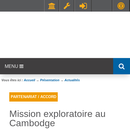
Faculté de Médecine et de Maïeutique Lyon Sud - Charles Mérieux
UFR STAPS (Sciences et Techniques des Activités Physiques et Sportives)
MENU
Vous êtes ici :
Accueil
→
Présentation
→
Actualités
PARTENARIAT / ACCORD
Mission exploratoire au
Cambodge