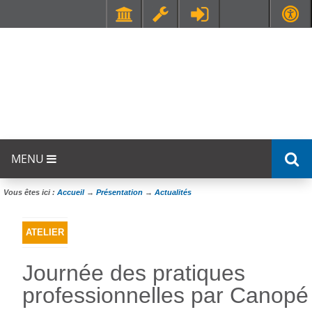
Faculté de Médecine et de Maïeutique Lyon Sud - Charles Mérieux
UFR STAPS (Sciences et Techniques des Activités Physiques et Sportives)
MENU
Vous êtes ici :
Accueil
→
Présentation
→
Actualités
ATELIER
Journée des pratiques
professionnelles par Canopé