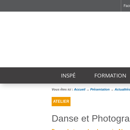
Facu
Faculté de Médecine et de Maïeutique Lyon Sud - Charles Mérieux
Institut des Sciences et Techniques de Réadaptation
Institut des Sciences Pharmaceutiques et Biologiques
INSPÉ
FORMATION
Vous êtes ici :
Accueil
→
Présentation
→
Actualités
ATELIER
Danse et Photogra