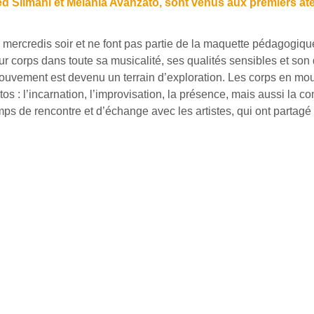
 Slimani et Mélania Avanzato, sont venus aux premiers ate
s mercredis soir et ne font pas partie de la maquette pédagogiqu
ur corps dans toute sa musicalité, ses qualités sensibles et so
mouvement est devenu un terrain d’exploration. Les corps en mo
 : l’incarnation, l’improvisation, la présence, mais aussi la co
ps de rencontre et d’échange avec les artistes, qui ont partagé 