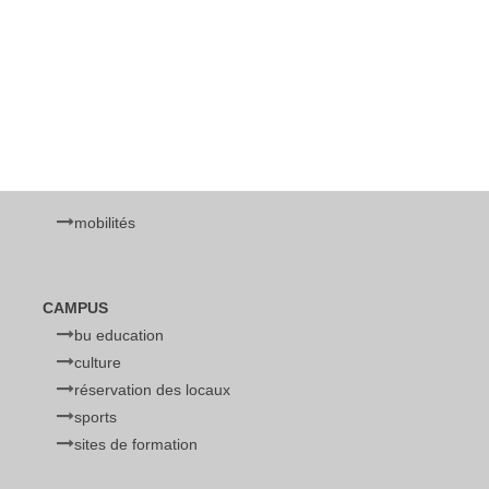
mobilités
CAMPUS
bu education
culture
réservation des locaux
sports
sites de formation