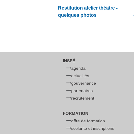
Restitution atelier théâtre -
quelques photos
INSPÉ
agenda
actualités
gouvernance
partenaires
recrutement
FORMATION
offre de formation
scolarité et inscriptions