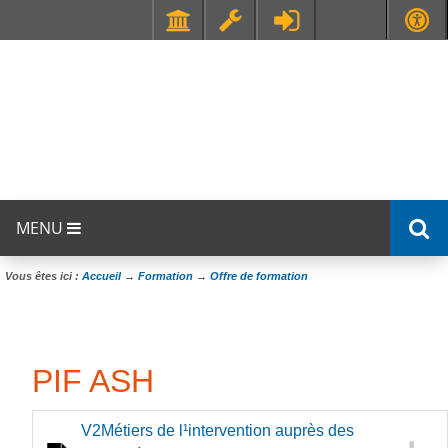
Faculté de Médecine et de Maïeutique Lyon Sud - Charles Mérieux
UFR STAPS (Sciences et Techniques des Activités Physiques et Sportives)
MENU
Vous êtes ici :
Accueil
→
Formation
→
Offre de formation
PIF ASH
V2Métiers de l¹intervention auprès des