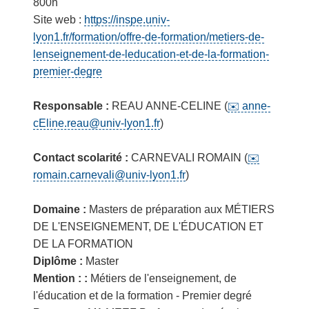
800h
Site web :
https://inspe.univ-
lyon1.fr/formation/offre-de-formation/metiers-de-
lenseignement-de-leducation-et-de-la-formation-
premier-degre
Responsable :
REAU ANNE-CELINE (
anne-
cEline.reau@univ-lyon1.fr
)
Contact scolarité :
CARNEVALI ROMAIN (
romain.carnevali@univ-lyon1.fr
)
Domaine :
Masters de préparation aux MÉTIERS
DE L'ENSEIGNEMENT, DE L'ÉDUCATION ET
DE LA FORMATION
Diplôme :
Master
Mention : :
Métiers de l'enseignement, de
l'éducation et de la formation - Premier degré