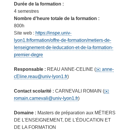
Durée de la formation :
4 semestres
Nombre d'heure totale de la formation :
800h
Site web :
https://inspe.univ-
lyon1.fr/formation/offre-de-formation/metiers-de-
lenseignement-de-leducation-et-de-la-formation-
premier-degre
Responsable :
REAU ANNE-CELINE (
anne-
cEline.reau@univ-lyon1.fr
)
Contact scolarité :
CARNEVALI ROMAIN (
romain.carnevali@univ-lyon1.fr
)
Domaine :
Masters de préparation aux MÉTIERS
DE L'ENSEIGNEMENT, DE L'ÉDUCATION ET
DE LA FORMATION