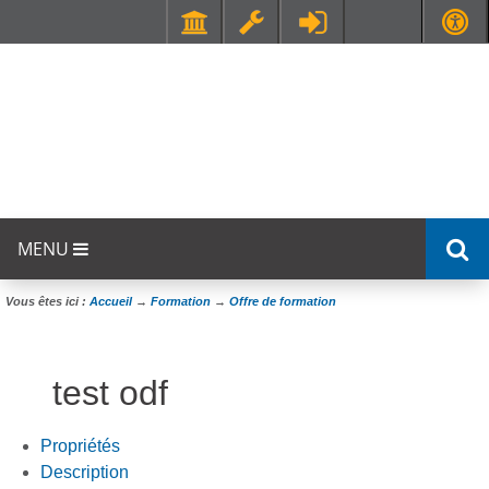
Faculté de Médecine et de Maïeutique Lyon Sud - Charles Mérieux
UFR STAPS (Sciences et Techniques des Activités Physiques et Sportives)
MENU
Vous êtes ici :
Accueil
→
Formation
→
Offre de formation
test odf
Propriétés
Description