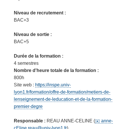
Niveau de recrutement :
BAC+3
Niveau de sortie :
BAC+5
Durée de la formation :
4 semestres
Nombre d'heure totale de la formation :
800h
Site web :
https://inspe.univ-
lyon1.fr/formation/offre-de-formation/metiers-de-
lenseignement-de-leducation-et-de-la-formation-
premier-degre
Responsable :
REAU ANNE-CELINE (
anne-
cEline.reau@univ-lyon1.fr
)