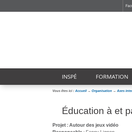
Facu
Faculté de Médecine et de Maïeutique Lyon Sud - Charles Mérieux
Institut des Sciences et Techniques de Réadaptation
Institut des Sciences Pharmaceutiques et Biologiques
INSPÉ
FORMATION
Vous êtes ici :
Accueil
→
Organisation
→
Axes inter
Éducation à et p
Projet : Autour des jeux vidéo