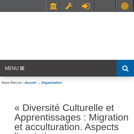
Faculté de Médecine et de Maïeutique Lyon Sud - Charles Mérieux
UFR STAPS (Sciences et Techniques des Activités Physiques et Sportives)
MENU
Vous êtes ici :
Accueil
→
Organisation
« Diversité Culturelle et
Apprentissages : Migration
et acculturation. Aspects