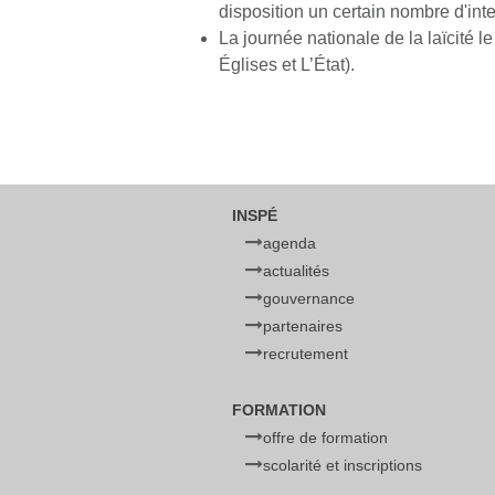
disposition un certain nombre d'int
La journée nationale de la laïcité l
Églises et L’État).
INSPÉ
agenda
actualités
gouvernance
partenaires
recrutement
FORMATION
offre de formation
scolarité et inscriptions