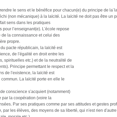
endre le sens et le bénéfice pour chacun(e) du principe de la¨la
échi (non mécanique) à la laïcité. La laïcité ne doit
pas être un p
fait sens dans les pratiques
ns pour l’enseignant(e). L'école repose
e de la connaissance et celui des
hère propre.
 du pacte républicain, la laïcité est
ence, de l'égalité en droit entre les
 spirituelles etc.) et de la neutralité de
nts). Principe permettant le respect et la
 de l'existence, la laïcité est
n commun. La laïcité porte en elle le
té de conscience s'acquiert (notamment)
e par la coopération (voire la
ensées. Par ses pratiques comme par ses attitudes et gestes prof
, par les élèves, des moyens de sa liberté, qui n'est rien d'autr
ale, morale etc.).