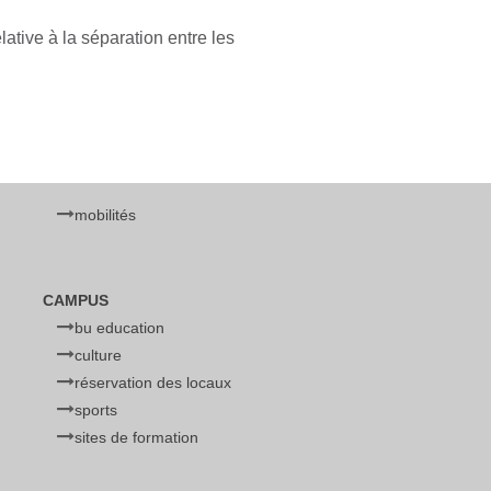
lative à la séparation entre les
mobilités
CAMPUS
bu education
culture
réservation des locaux
sports
sites de formation