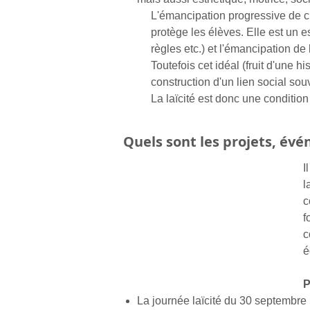
L'émancipation progressive de c
protège les élèves. Elle est un es
règles etc.) et l'émancipation de l
Toutefois cet idéal (fruit d'une hi
construction d'un lien social souv
La laïcité est donc une conditio
Quels sont les projets, évén
I
l
c
f
c
é
P
La journée laïcité du 30 septembre (e