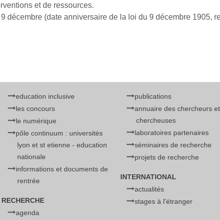
erventions et de ressources.
e 9 décembre (date anniversaire de la loi du 9 décembre 1905, re
education inclusive
publications
les concours
annuaire des chercheurs et
chercheuses
le numérique
laboratoires partenaires
pôle continuum : universités
lyon et st etienne - education
séminaires de recherche
nationale
projets de recherche
informations et documents de
INTERNATIONAL
rentrée
actualités
RECHERCHE
stages à l'étranger
agenda