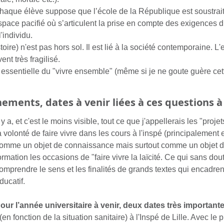
haque élève suppose que l’école de la République est soustrai
pace pacifié où s’articulent la prise en compte des exigences du c
'individu.
stoire) n'est pas hors sol. Il est lié à la société contemporaine. L
ent très fragilisé.
n essentielle du "vivre ensemble" (même si je ne goute guère cet
ements, dates à venir liées à ces questions à 
l y a, et c'est le moins visible, tout ce que j'appellerais les "proj
a volonté de faire vivre dans les cours à l'inspé (principalement 
omme un objet de connaissance mais surtout comme un objet déo
ormation les occasions de "faire vivre la laïcité. Ce qui sans do
omprendre le sens et les finalités de grands textes qui encadre
ducatif.
our l’année universitaire à venir, deux dates très important
n fonction de la situation sanitaire) à l'Inspé de Lille. Avec le 