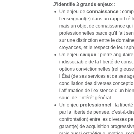
J’identifie 3 grands enjeux :
Un enjeu de
connaissance
: compr
l'enseignant(e) dans un rapport réfl
mais un objet de connaissance qui 
professionnelles parce qu'il fait se
sur une distinction entre le domain
croyances, et le respect de leur sp
Un enjeu
civique
: pierre angulaire
indissociable de la liberté de consci
options convictionnelles (religieuses,
l’État (de ses services et de ses age
conciliation des diverses conceptions
l'affirmation de l'existence d'un bie
souci de l'intérêt général.
Un enjeu
professionnel
: la liber
par la liberté de pensée, c’est-à-dir
confrontation) entre les diverses p
garant(e) de acquisition progressive
mais aussi esthétique, motrice, soci