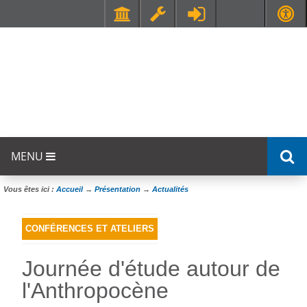
Faculté de Médecine et de Maïeutique Lyon Sud - Charles Mérieux
UFR STAPS (Sciences et Techniques des Activités Physiques et Sportives)
MENU
Vous êtes ici :
Accueil
→
Présentation
→
Actualités
CONFÉRENCES ET ATELIERS
Journée d'étude autour de
l'Anthropocène