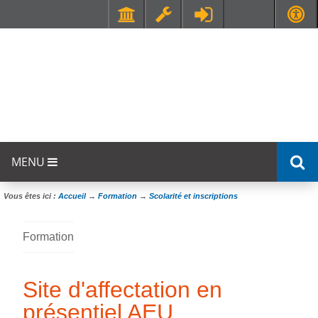
Faculté de Médecine et de Maïeutique Lyon Sud - Charles Mérieux
UFR STAPS (Sciences et Techniques des Activités Physiques et Sportives)
MENU
Vous êtes ici :
Accueil
→
Formation
→
Scolarité et inscriptions
Formation
Site d'affectation en
présentiel AEU