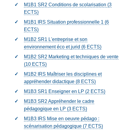
M1B1 SR2 Conditions de scolarisation (3
ECTS
)
M1B1 IRS Situation professionnelle 1 (6
ECTS
)
M1B2 SR1 L'entreprise et son
environnement éco et jurid (6
ECTS
)
M1B2 SR2 Marketing et techniques de vente
(10
ECTS
)
M1B2 IRS Maîtriser les disciplines et
appréhender didactique (8
ECTS
)
M1B3 SR1 Enseigner en LP (2
ECTS
)
M1B3 SR2 Appréhender le cadre
pédagogique en LP (3
ECTS
)
M1B3 IRS Mise en oeuvre pédago :
scénarisation pédagogique (7
ECTS
)