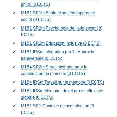
philo) (0
ECTS
)
M1B1 SR1m Ecole et société (approche
socio) (0
ECTS
)
M1B1 SR2m Psychologie de l'adolescent (0
ECTS
)
M1B1 SR2m Education inclusive (0
ECTS
)
M1B1 IRSm Intégration pro 1 - Approche
transversale (0
ECTS
)
M1B4 SR2m Struct méthode pour la
construction du mémoire (0
ECTS
)
M1B4 IRSm Travail sur le mémoire (0
ECTS
)
M1B4 IRSm Mémoire, dével pro et réflexivité
globale (0
ECTS
)
M1B1 SR1 Contexte de scolarisation (3
ECTS
)