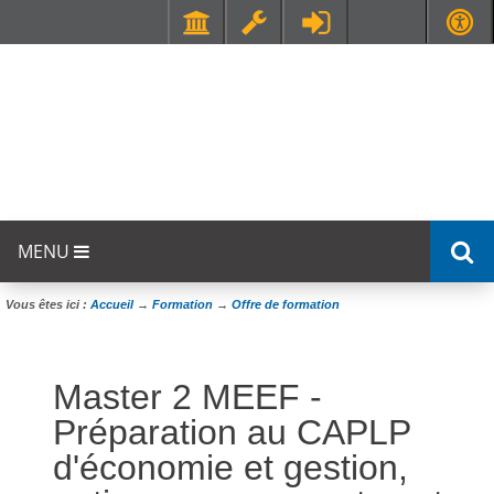
Faculté de Médecine et de Maïeutique Lyon Sud - Charles Mérieux
UFR STAPS (Sciences et Techniques des Activités Physiques et Sportives)
MENU
Vous êtes ici :
Accueil
→
Formation
→
Offre de formation
Master 2 MEEF -
Préparation au CAPLP
d'économie et gestion,