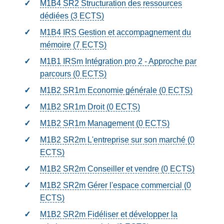
M1B4 SR2 Structuration des ressources
dédiées (3
ECTS
)
M1B4 IRS Gestion et accompagnement du
mémoire (7
ECTS
)
M1B1 IRSm Intégration pro 2 - Approche par
parcours (0
ECTS
)
M1B2 SR1m Economie générale (0
ECTS
)
M1B2 SR1m Droit (0
ECTS
)
M1B2 SR1m Management (0
ECTS
)
M1B2 SR2m L'entreprise sur son marché (0
ECTS
)
M1B2 SR2m Conseiller et vendre (0
ECTS
)
M1B2 SR2m Gérer l'espace commercial (0
ECTS
)
M1B2 SR2m Fidéliser et développer la