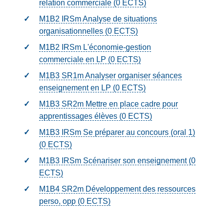
relation commerciale (0
ECTS
)
M1B2 IRSm Analyse de situations
organisationnelles (0
ECTS
)
M1B2 IRSm L'économie-gestion
commerciale en LP (0
ECTS
)
M1B3 SR1m Analyser organiser séances
enseignement en LP (0
ECTS
)
M1B3 SR2m Mettre en place cadre pour
apprentissages élèves (0
ECTS
)
M1B3 IRSm Se préparer au concours (oral 1)
(0
ECTS
)
M1B3 IRSm Scénariser son enseignement (0
ECTS
)
M1B4 SR2m Développement des ressources
perso, opp (0
ECTS
)