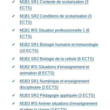
M1B1 SR1 Contexte de scolarisation (3
ECTS
)
M1B1 SR2 Conditions de scolarisation (3
ECTS
)
M1B1 IRS Situation professionnelle 1 (6
ECTS
)
M1B2 SR1 Biologie humaine et immunologie
(10
ECTS
)
M1B2 SR2 Biologie de la cellule (6
ECTS
)
M1B2 IRS Situations d'enseignement et
animation (8
ECTS
)
M1B3 SR1 Numérique et enseignement
disciplinaire (2
ECTS
)
M1B3 SR2 Pédagogie appliquée (3
ECTS
)
M1B3 IRS Animer situations d'enseignement
et gérer la classe (7
ECTS
)