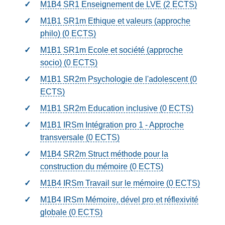
M1B4 SR1 Enseignement de LVE (2
ECTS
)
M1B1 SR1m Ethique et valeurs (approche
philo) (0
ECTS
)
M1B1 SR1m Ecole et société (approche
socio) (0
ECTS
)
M1B1 SR2m Psychologie de l'adolescent (0
ECTS
)
M1B1 SR2m Education inclusive (0
ECTS
)
M1B1 IRSm Intégration pro 1 - Approche
transversale (0
ECTS
)
M1B4 SR2m Struct méthode pour la
construction du mémoire (0
ECTS
)
M1B4 IRSm Travail sur le mémoire (0
ECTS
)
M1B4 IRSm Mémoire, dével pro et réflexivité
globale (0
ECTS
)