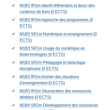
M1B2 IRSm Identif référentiels et descr des
contenus de form (0
ECTS
)
M1B2 IRSm Approche des programmes (0
ECTS
)
M1B3 SR1m Numérique et enseignement (0
ECTS
)
M1B3 SR1m Usage du numérique en
biotechnologies (0
ECTS
)
M1B3 SR2m Pédagogie et didactique
disciplinaire (0
ECTS
)
M1B3 IRSm Animer des situations
d'enseignement (0
ECTS
)
M1B3 IRSm Structuration des ressources
dédiées (0
ECTS
)
M1B4 SR2m Développement des ressources