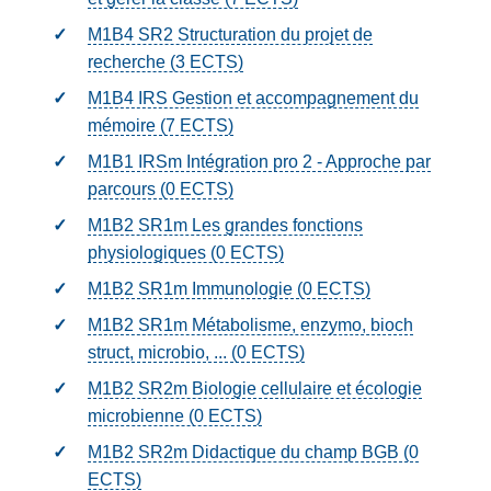
M1B4 SR2 Structuration du projet de
recherche (3
ECTS
)
M1B4 IRS Gestion et accompagnement du
mémoire (7
ECTS
)
M1B1 IRSm Intégration pro 2 - Approche par
parcours (0
ECTS
)
M1B2 SR1m Les grandes fonctions
physiologiques (0
ECTS
)
M1B2 SR1m Immunologie (0
ECTS
)
M1B2 SR1m Métabolisme, enzymo, bioch
struct, microbio, ... (0
ECTS
)
M1B2 SR2m Biologie cellulaire et écologie
microbienne (0
ECTS
)
M1B2 SR2m Didactique du champ BGB (0
ECTS
)