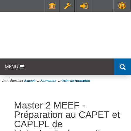
Faculté de Médecine et de Maïeutique Lyon Sud - Charles Mérieux
UFR STAPS (Sciences et Techniques des Activités Physiques et Sportives)
MENU
Vous êtes ici :
Accueil
→
Formation
→
Offre de formation
Master 2 MEEF -
Préparation au CAPET et
CAPLPL de