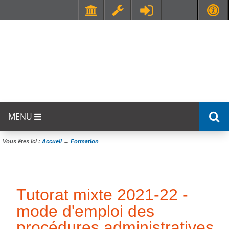
Faculté de Médecine et de Maïeutique Lyon Sud - Charles Mérieux
UFR STAPS (Sciences et Techniques des Activités Physiques et Sportives)
MENU
Vous êtes ici :
Accueil
→
Formation
Tutorat mixte 2021-22 -
mode d'emploi des
procédures administratives