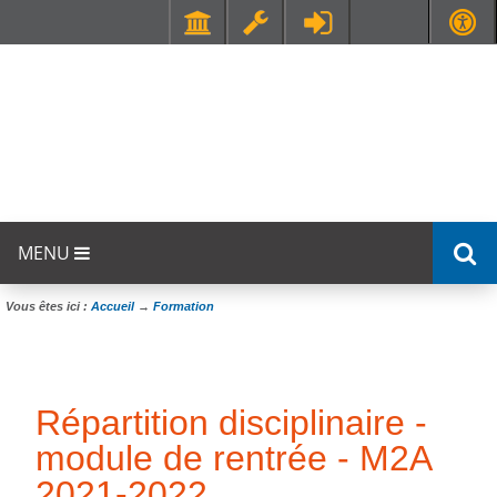
Faculté de Médecine et de Maïeutique Lyon Sud - Charles Mérieux
UFR STAPS (Sciences et Techniques des Activités Physiques et Sportives)
MENU
Vous êtes ici :
Accueil
→
Formation
Répartition disciplinaire -
module de rentrée - M2A
2021-2022