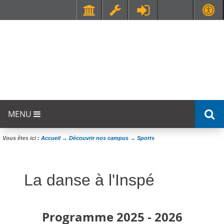
Faculté de Médecine et de Maïeutique Lyon Sud - Charles Mérieux
UFR STAPS (Sciences et Techniques des Activités Physiques et Sportives)
MENU
Vous êtes ici :
Accueil
→
Découvrir nos campus
→
Sports
La danse à l'Inspé
Programme 2025 - 2026