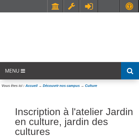
Faculté de Médecine et de Maïeutique Lyon Sud - Charles Mérieux
UFR STAPS (Sciences et Techniques des Activités Physiques et Sportives)
MENU
Vous êtes ici :
Accueil
→
Découvrir nos campus
→
Culture
Inscription à l'atelier Jardin
en culture, jardin des
cultures