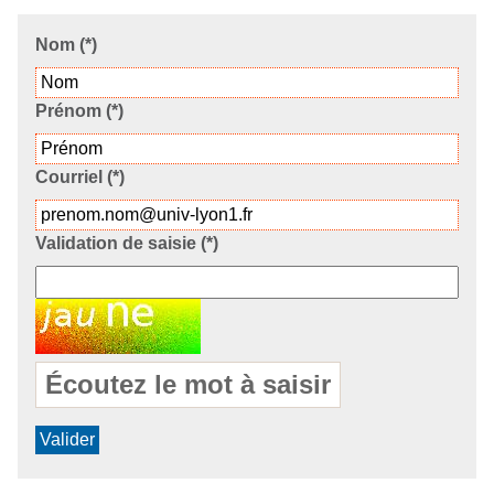
Nom (*)
Prénom (*)
Courriel (*)
C
Validation de saisie (*)
h
a
m
p
p
Écoutez le mot à saisir
o
u
r
l