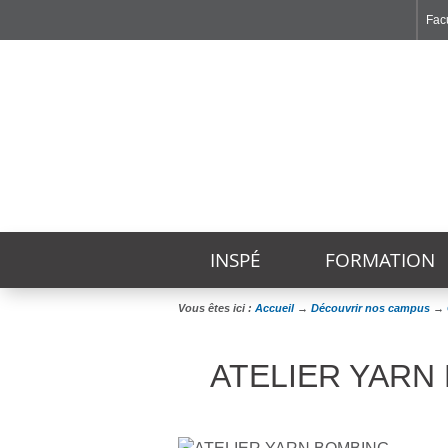
Facu
Faculté de Médecine et de Maïeutique Lyon Sud - Charles Mérieux
Institut des Sciences et Techniques de Réadaptation
Institut des Sciences Pharmaceutiques et Biologiques
INSPÉ
FORMATION
Vous êtes ici :
Accueil
→
Découvrir nos campus
→
ATELIER YARN