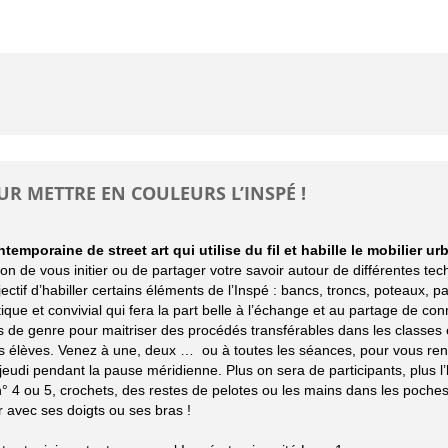
R METTRE EN COULEURS L’INSPÉ !
mporaine de street art qui utilise du fil et habille le mobilier ur
on de vous initier ou de partager votre savoir autour de différentes techn
tif d’habiller certains éléments de l’Inspé : bancs, troncs, poteaux, 
ue et convivial qui fera la part belle à l’échange et au partage de con
s de genre pour maitriser des procédés transférables dans les classes 
 des élèves. Venez à une, deux … ou à toutes les séances, pour vous re
 jeudi pendant la pause méridienne. Plus on sera de participants, plus l’
 n° 4 ou 5, crochets, des restes de pelotes ou les mains dans les poches
r avec ses doigts ou ses bras !