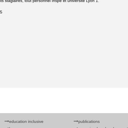
s stagiaires, tout personnel Inspé et université Lyon 1.
45
education inclusive
publications