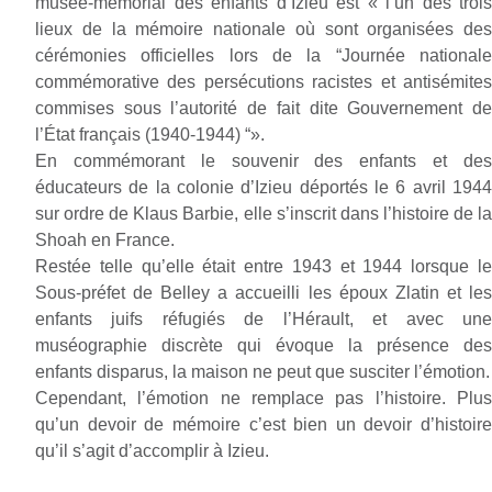
musée-mémorial des enfants d’Izieu est «
l’un des trois
lieux de la mémoire nationale o
ù
sont organisées des
cérémonies officielles lors de la “Journée nationale
commémorative des persécutions racistes et antisémites
commises sous l’autorité de fait dite
Gouvernement d
l’État fran
ç
ais (1940-1944)
“».
En commémorant le souvenir des enfants et des
éducateurs de la colonie d’Izieu déportés le 6 avril 1944
sur ordre de Klaus Barbie, elle s’inscrit dans l’histoire de la
Shoah en France.
Restée telle qu’elle était entre 1943 et 1944 lorsque le
Sous-préfet de Belley a accueilli les époux Zlatin et les
enfants juifs réfugiés de l’Hérault, et avec une
muséographie discrète qui évoque la présence des
enfants disparus, la maison ne peut que susciter l’émotion.
Cependant, l’émotion ne remplace pas l’histoire. Plus
qu’un devoir de mémoire c’est bien un devoir d’histoire
qu’il s’agit d’accomplir à Izieu.