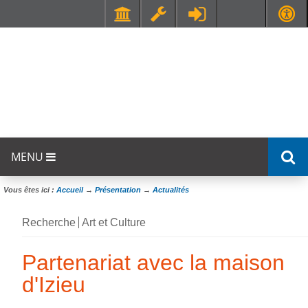
Faculté de Médecine et de Maïeutique Lyon Sud - Charles Mérieux
UFR STAPS (Sciences et Techniques des Activités Physiques et Sportives)
MENU
Vous êtes ici :
Accueil
→
Présentation
→
Actualités
Recherche
Art et Culture
Partenariat avec la maison
d'Izieu